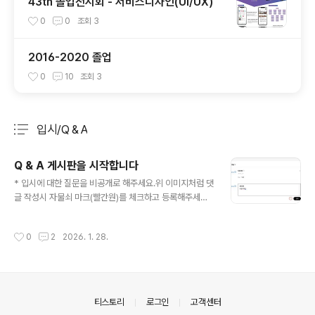
43th 졸업전시회 - 서비스디자인(UI/UX)
0
0
조회
3
2016-2020 졸업
0
10
조회
3
입시/Q & A
분류 전체보기
주요 글 목록
Q & A 게시판을 시작합니다
글 내용
* 입시에 대한 질문을 비공개로 해주세요.위 이미지처럼 댓
글 작성시 자물쇠 마크(빨간원)를 체크하고 등록해주세요
* 비공개로 답변 드립니다 * 티스토리에 가입해야 질문 작
성이 가능합니다(미가입 설정할 경우 작성한 비밀글을 읽
작성시간
0
2
2026. 1. 28.
지 못하는 에러가 있습니다)
의안내
티스토리
로그인
고객센터