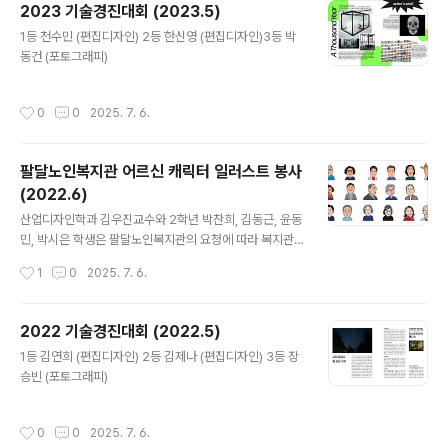
2023 기술경진대회 (2023.5)
대와 지역사회 연계협약 체결 - 불교닷컴수원 팔달노인복
글 내용
지관(관장 윤학수)은 지난 11일 수원과학대학교 산업디자
1등 천수민 (편집디자인) 2등 한신영 (편집디자인)3등 박
인과와 지역사회연계 협약을 체결했다. 이번 협약은 팔달
동건 (포토그래피)
노인복지관을 대표할 수 있는 CI 제작 관련 재능 www.bul
kyo21.com
작성시간
0
0
2025. 7. 6.
팔달노인복지관 어르신 캐릭터 일러스트 봉사
(2022.6)
글 내용
산업디자인학과 김우진교수와 2학년 박찬희, 김동근, 윤동
민, 박시은 학생은 팔달노인복지관의 요청에 따라 복지관
어르신 18분의 얼굴을 일러스트 작업하였습니다. 어르신
작성시간
1
0
2025. 7. 6.
들은 출력된 액자와 함께 일러스트 이미지를 받아서 SNS
프로필사진으로 쓰신다고 하며 매우 만족해 하셨습니다.
2022 기술경진대회 (2022.5)
글 내용
1등 김연희 (편집디자인) 2등 김제나 (편집디자인) 3등 장
승빈 (포토그래피)
작성시간
0
0
2025. 7. 6.