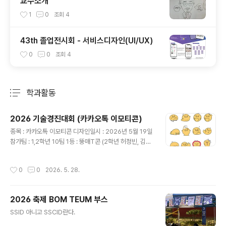
교수소개
1
0
조회
4
43th 졸업전시회 - 서비스디자인(UI/UX)
0
0
조회
4
학과활동
분류 전체보기
주요 글 목록
2026 기술경진대회 (카카오톡 이모티콘)
글 내용
종목 : 카카오톡 이모티콘 디자인일시 : 2026년 5월 19일
참가팀 : 1,2학년 10팀 1등 : 뚱매T콘 (2학년 허정빈, 김태
원, 남우석) 2등 : 숲속의 돌아이들 (1학년 김시은 강희제
임시우) 3등 : 지지의 희노애락 (1학년 조소은 박보희 황수
작성시간
0
0
2026. 5. 28.
현) 장려상 : 강윤 강민지 신예린 윤성욱 김현중 이정 장승
운 신윤이
2026 축제 BOM TEUM 부스
글 내용
SSID 아니고 SSCID란다.