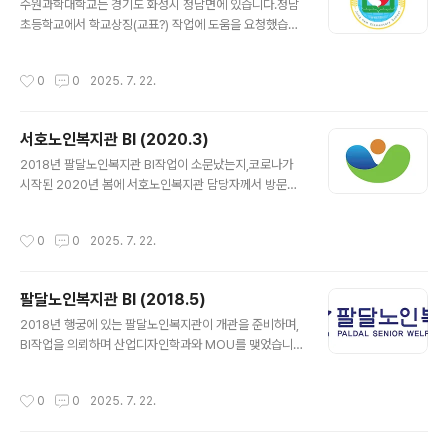
수원과학대학교는 경기도 화성시 정남면에 있습니다.정남
초등학교에서 학교상징(교표?) 작업에 도움을 요청했습니
다.3학년 학생 2명이 프로젝트에 참여하여 초등학생과 함
께 학교상징을 작업했습니다.정남초 학생들은 담고싶은 것
작성시간
0
0
2025. 7. 22.
이 너무 많아서 정리작업이 꽤 어려웠다고 합니다
서호노인복지관 BI (2020.3)
글 내용
2018년 팔달노인복지관 BI작업이 소문났는지,코로나가
시작된 2020년 봄에 서호노인복지관 담당자께서 방문하
셨습니다.이번에는 재택수업이었던 관계로 학생없이 김우
진 교수가 혼자 작업을 진행했습니다. https://www.seo
작성시간
0
0
2025. 7. 22.
ho.or.kr/well/introduce/intro4.jsp 서호노인복지관
복지관 소개 복지관 소개 CI소개www.seoho.or.kr
팔달노인복지관 BI (2018.5)
글 내용
2018년 행궁에 있는 팔달노인복지관이 개관을 준비하며,
BI작업을 의뢰하며 산업디자인학과와 MOU를 맺었습니
다.김우진교수가 학생들과 함께 아이디어를내고 정리하여
최종 디자인을 전달하였고, 그대로 현재 사용되고 있습니
작성시간
0
0
2025. 7. 22.
다.이후로도 매년 디자인을 기반으로 봉사활동을 함께 하
고 있습니다 https://www.bulkyo21.com/news/artic
leView.html?idxno=40231 팔달노인복지관, 수원과학