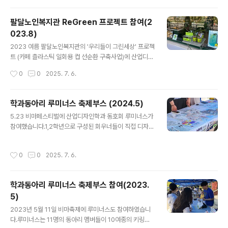
팔달노인복지관 ReGreen 프로젝트 참여(2
023.8)
글 내용
2023 여름 팔달노인복지관의 '우리들이 그린세상' 프로젝
트 (카페 츨라스틱 일회용 컵 선순환 구축사업)에 산업디자
인학과 동아리 루미너스(지도교수 김우진)가 재능기부로
작성시간
0
0
2025. 7. 6.
참여했습니다. ReGreen 아이덴티티 작업을 했고, 행궁동
의 카페에 결과물인 리그린 화분이 전시되었습니다.
학과동아리 루미너스 축제부스 (2024.5)
글 내용
5.23 비마페스티벌에 산업디자인학과 동호회 루미너스가
참여했습니다.1,2학년으로 구성된 회우너들이 직접 디자인
한 키링, 패브릭 인형 만들기, 타투 스티커, 스티커 등의 상
품을 판매했습니다
작성시간
0
0
2025. 7. 6.
학과동아리 루미너스 축제부스 참여(2023.
5)
글 내용
2023년 5월 11일 비마축제에 루미너스도 참여하였습니
다.루미너스는 11명의 동아리 멤버들이 10여종의 키링과