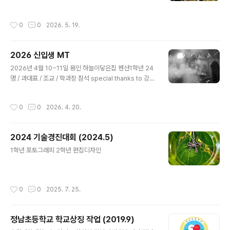
작성시간
0
0
2026. 5. 19.
2026 신입생 MT
글 내용
2026년 4월 10~11일 용인 하늘이닿은집 펜션1학년 24
명 / 과대표 / 조교 / 학과장 참석 special thanks to 강희
제 김시은 임시우 조소은
작성시간
0
0
2026. 4. 20.
2024 기술경진대회 (2024.5)
글 내용
1학년 포토그래피 2학년 편집디자인
작성시간
0
0
2025. 7. 25.
정남초등학교 학교상징 작업 (2019.9)
글 내용