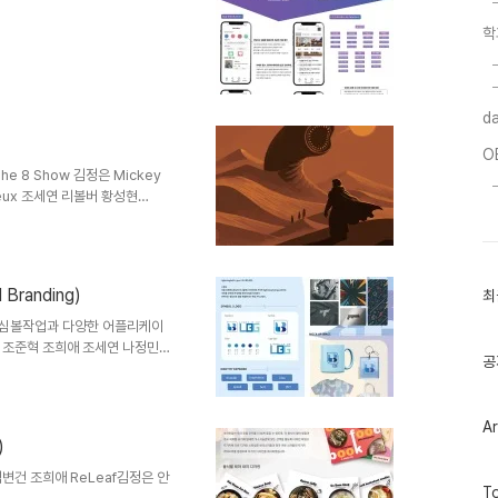
학
da
O
he 8 Show 김정은 Mickey
 Deux 조세연 리볼버 황성현
randing)
최
 심볼작업과 다양한 어플리케이
 조준혁 조희애 조세연 나정민
공
Ar
)
변건 조희애 ReLeaf김정은 안
방
To