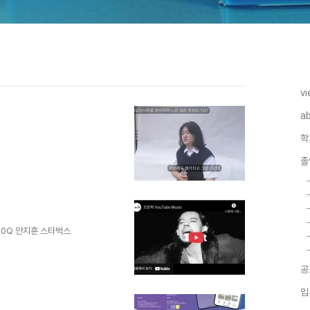
vi
a
학
졸
W1CB0Q 안지훈 스타벅스
?feature=share 임병건 맘스터
공
zXxN-y-I 최재훈 멜론
입