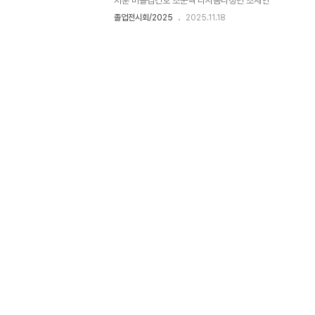
지훈 버블김건호 조준혁 다시봄나정민 조세연
졸업전시회/2025
2025.11.18