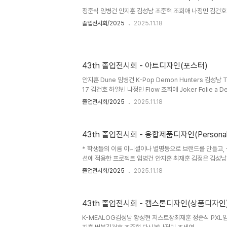
https://youtu.be/J3q5f6dmQ6w 김성남 공익광고
정준식 임병건 안지훈 김성남 조준혁 조희애 나정민 김건호
https://youtu.be/bu_9_IUorbg
졸업전시회/2025
2025.11.18
43th 졸업전시회 - 아트디자인(포스터)
안지훈 Dune 임병건 K-Pop Demon Hunters 김성남 T
17 김건호 하얼빈 나정민 Flow 조희애 Joker Folie a
Oops! Did we just creaste a monster?
졸업전시회/2025
2025.11.18
43th 졸업전시회 - 융합제품디자인(Personal B
* 학생들의 이름 이니셜이나 별명등으로 브랜드를 만들고,
션에 적용한 프로젝트 임병건 안지훈 최재훈 김정은 김성남
김건호
졸업전시회/2025
2025.11.18
43th 졸업전시회 - 캡스톤디자인(상품디자인
K-MEALOG김성남 황성현 저스트장최재훈 정준식 PXL임