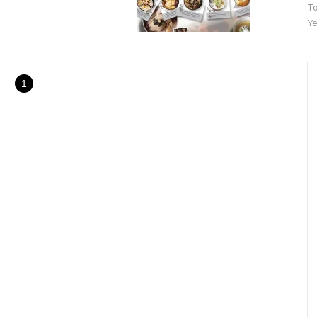
문
To
자
Ye
수
1