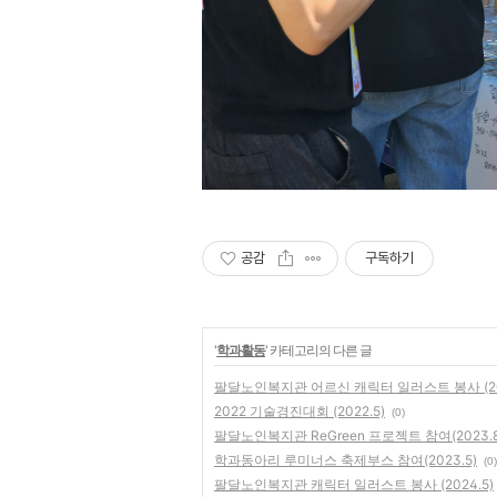
공감
구독하기
'
학과활동
' 카테고리의 다른 글
팔달노인복지관 어르신 캐릭터 일러스트 봉사 (202
2022 기술경진대회 (2022.5)
(0)
팔달노인복지관 ReGreen 프로젝트 참여(2023.8
학과동아리 루미너스 축제부스 참여(2023.5)
(0)
팔달노인복지관 캐릭터 일러스트 봉사 (2024.5)