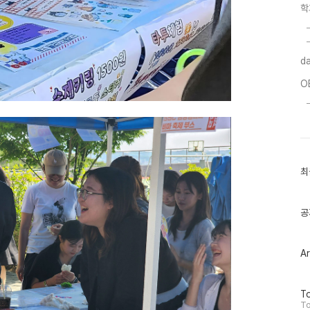
학
da
O
최
공
Ar
방
To
문
To